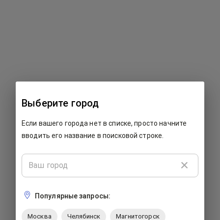
500: Что-то пошло не так...
Выберите город
К сожалению, на этой странице произошла ошибка. Мы
Если вашего города нет в списке, просто начните
работаем над ее исправлением. Пожалуйста, закройте
страницу и попробуйте вернуться позже.
вводить его название в поисковой строке.
Популярные запросы:
Москва
Челябинск
Магнитогорск