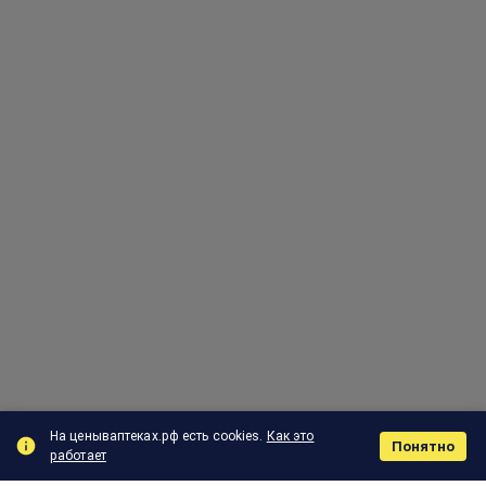
На ценываптеках.рф есть cookies.
Как это
Понятно
работает
Поиск
Корзина
Отзыв
Заказы
Меню